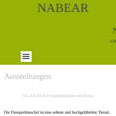
NABEAR
Eif
Ausstellungen
9.6.-4.8.2024: Flussperlmuschel und Kunst
Die Flussperlmuschel ist eine seltene und hochgefährdete Tierart,